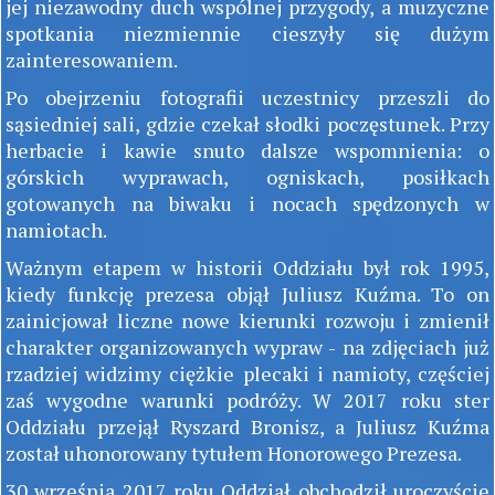
jej niezawodny duch wspólnej przygody, a muzyczne
spotkania niezmiennie cieszyły się dużym
zainteresowaniem.
Po obejrzeniu fotografii uczestnicy przeszli do
sąsiedniej sali, gdzie czekał słodki poczęstunek. Przy
herbacie i kawie snuto dalsze wspomnienia: o
górskich wyprawach, ogniskach, posiłkach
gotowanych na biwaku i nocach spędzonych w
namiotach.
Ważnym etapem w historii Oddziału był rok 1995,
kiedy funkcję prezesa objął Juliusz Kuźma. To on
zainicjował liczne nowe kierunki rozwoju i zmienił
charakter organizowanych wypraw - na zdjęciach już
rzadziej widzimy ciężkie plecaki i namioty, częściej
zaś wygodne warunki podróży. W 2017 roku ster
Oddziału przejął Ryszard Bronisz, a Juliusz Kuźma
został uhonorowany tytułem Honorowego Prezesa.
30 września 2017 roku Oddział obchodził uroczyście