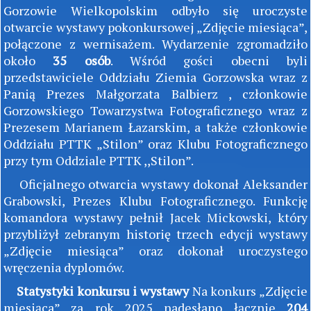
Gorzowie Wielkopolskim odbyło się uroczyste
otwarcie wystawy pokonkursowej „Zdjęcie miesiąca”,
połączone z wernisażem. Wydarzenie zgromadziło
około
35 osób
. Wśród gości obecni byli
przedstawiciele Oddziału Ziemia Gorzowska wraz z
Panią Prezes Małgorzata Balbierz , członkowie
Gorzowskiego Towarzystwa Fotograficznego wraz z
Prezesem Marianem Łazarskim, a także członkowie
Oddziału PTTK „Stilon” oraz Klubu Fotograficznego
przy tym Oddziale PTTK ,,Stilon”.
Oficjalnego otwarcia wystawy dokonał Aleksander
Grabowski, Prezes Klubu Fotograficznego. Funkcję
komandora wystawy pełnił Jacek Mickowski, który
przybliżył zebranym historię trzech edycji wystawy
„Zdjęcie miesiąca” oraz dokonał uroczystego
wręczenia dyplomów.
Statystyki konkursu i wystawy
Na konkurs „Zdjęcie
miesiąca” za rok 2025 nadesłano łącznie
204