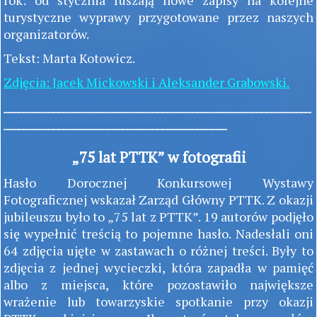
rok: od stycznia ruszają nowe zapisy na kolejne
turystyczne wyprawy przygotowane przez naszych
organizatorów.
Tekst: Marta Kotowicz.
Zdjęcia: Jacek Mickowski i Aleksander Grabowski.
______________________________________________________________
_____________________________________________
„75 lat PTTK” w fotografii
Hasło Dorocznej Konkursowej Wystawy
Fotograficznej wskazał Zarząd Główny PTTK. Z okazji
jubileuszu było to „75 lat z PTTK”. 19 autorów podjęło
się wypełnić treścią to pojemne hasło. Nadesłali oni
64 zdjęcia ujęte w zastawach o różnej treści. Były to
zdjęcia z jednej wycieczki, która zapadła w pamięć
albo z miejsca, które pozostawiło największe
wrażenie lub towarzyskie spotkanie przy okazji