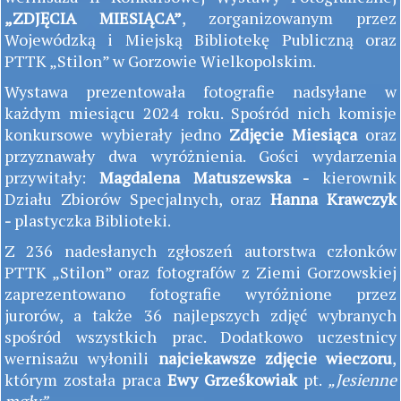
„ZDJĘCIA MIESIĄCA”
, zorganizowanym przez
Wojewódzką i Miejską Bibliotekę Publiczną oraz
PTTK „Stilon” w Gorzowie Wielkopolskim.
Wystawa prezentowała fotografie nadsyłane w
każdym miesiącu 2024 roku. Spośród nich komisje
konkursowe wybierały jedno
Zdjęcie Miesiąca
oraz
przyznawały dwa wyróżnienia. Gości wydarzenia
przywitały:
Magdalena Matuszewska -
kierownik
Działu Zbiorów Specjalnych, oraz
Hanna Krawczyk
-
plastyczka Biblioteki.
Z 236 nadesłanych zgłoszeń autorstwa członków
PTTK „Stilon” oraz fotografów z Ziemi Gorzowskiej
zaprezentowano fotografie wyróżnione przez
jurorów, a także 36 najlepszych zdjęć wybranych
spośród wszystkich prac. Dodatkowo uczestnicy
wernisażu wyłonili
najciekawsze zdjęcie wieczoru
,
którym została praca
Ewy Grześkowiak
pt.
„Jesienne