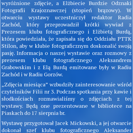
wyróżnione zdjęcie, a Elżbiecie Burdzie Odznaki
Fotografii Krajoznawczej (stopień brązowy). W
otwarciu wystawy uczestniczył redaktor Radia
Zachód, który przeprowadził krótki wywiad z
Prezesem klubu fotograficznego i Elżbietą Burdą,
która powiedziała, że zapisała się do Oddziału PTTK
Stilon, aby w klubie fotograficznym doskonalić swoją
pasję. Informacja o naszej wystawie oraz rozmowy z
prezesem klubu fotograficznego Aleksandrem
Grabowskim i z Elą Burdą emitowane były w Radiu
Zachód i w Radiu Gorzów.
„Zdjęcia miesiąca” wzbudziły zainteresowanie wśród
czytelników Filii nr 3. Podczas spotkania przy kawie i
słodkościach rozmawialiśmy o zdjęciach z tej
wystawy. Będą one prezentowane w bibliotece na
Piaskach do 17 sierpnia br.
Wystawę przygotował Jacek Mickowski, a jej otwarcie
dokonał szef klubu fotograficznego Aleksander