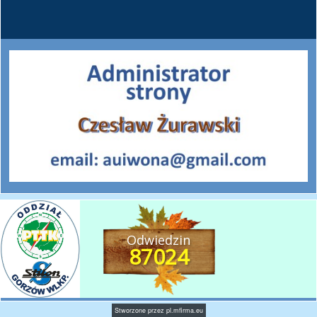
Odwiedzin
87024
Stworzone przez
pl.mfirma.eu