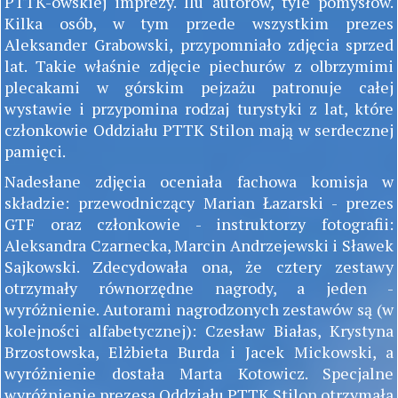
PTTK-owskiej imprezy. Ilu autorów, tyle pomysłów.
Kilka osób, w tym przede wszystkim prezes
Aleksander Grabowski, przypomniało zdjęcia sprzed
lat. Takie właśnie zdjęcie piechurów z olbrzymimi
plecakami w górskim pejzażu patronuje całej
wystawie i przypomina rodzaj turystyki z lat, które
członkowie Oddziału PTTK Stilon mają w serdecznej
pamięci.
Nadesłane zdjęcia oceniała fachowa komisja w
składzie: przewodniczący Marian Łazarski - prezes
GTF oraz członkowie - instruktorzy fotografii:
Aleksandra Czarnecka, Marcin Andrzejewski i Sławek
Sajkowski. Zdecydowała ona, że cztery zestawy
otrzymały równorzędne nagrody, a jeden -
wyróżnienie. Autorami nagrodzonych zestawów są (w
kolejności alfabetycznej): Czesław Białas, Krystyna
Brzostowska, Elżbieta Burda i Jacek Mickowski, a
wyróżnienie dostała Marta Kotowicz. Specjalne
wyróżnienie prezesa Oddziału PTTK Stilon otrzymała