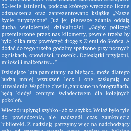
50-lecie istnienia, podczas którego wręczono liczne
odznaczenia oraz zaprezentowano książkę „Nasze
życie turystyczne”. Już jej pierwsze zdania oddają
ducha wieloletniej działalności: „Gdyby policzyć
przemierzone przez nas kilometry, pewnie trzeba by
było kilka razy powtórzyć drogę z Ziemi do Słońca. A
dodać do tego trzeba godziny spędzone przy nocnych
ogniskach, opowieści, piosenki. Dziesiątki przyjaźni,
miłości i małżeństw
…”
Dzisiejsze lata pamiętamy na bieżąco, może dlatego
budzą mniej wzruszeń lecz i one zasługują na
utrwalenie. Wspólne chwile, zapisane na fotografiach,
będą kiedyś cennym świadectwem dla kolejnych
pokoleń.
Wieczór upłynął szybko - aż za szybko. Wciąż było tyle
do powiedzenia, ale nadszedł czas zamknięcia
biblioteki. Z nadzieją patrzymy więc na nadchodzący