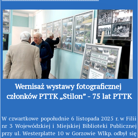
Wernisaż wystawy fotograficznej
członków PTTK „Stilon” - 75 lat PTTK
W czwartkowe popołudnie 6 listopada 2025 r. w Filii
nr 3 Wojewódzkiej i Miejskiej Biblioteki Publicznej
przy ul. Westerplatte 10 w Gorzowie Wlkp. odbył się