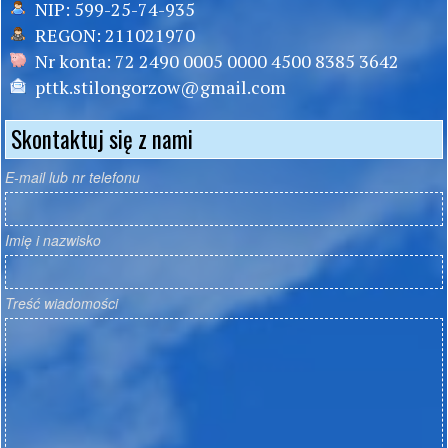
NIP:
599-25-74-935
REGON:
211021970
Nr konta:
72 2490 0005 0000 4500 8385 3642
pttk.stilongorzow@gmail.com
Skontaktuj się z nami
E-mail lub nr telefonu
Imię i nazwisko
Treść wiadomości