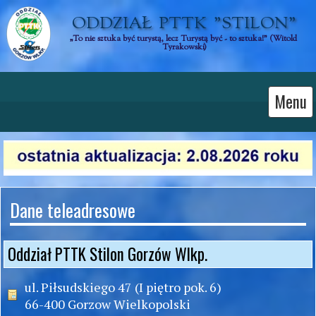
ODDZIAŁ  PTTK  "STILON"
„To nie sztuka być turystą, lecz Turystą być - to sztuka!” (Witold 
Tyrakowski)
Menu
Dane teleadresowe
Oddział PTTK Stilon Gorzów Wlkp.
ul. Piłsudskiego 47 (I piętro pok. 6)
66-400 Gorzow Wielkopolski