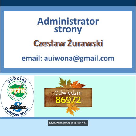
Odwiedzin
86972
Stworzone przez
pl.mfirma.eu