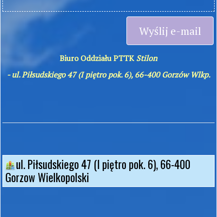
Wyślij e-mail
Biuro Oddziału PTTK
Stilon
- ul. Piłsudskiego 47 (I piętro pok. 6), 66-400 Gorzów Wlkp.
ul. Piłsudskiego 47 (I piętro pok. 6), 66-400
Gorzow Wielkopolski