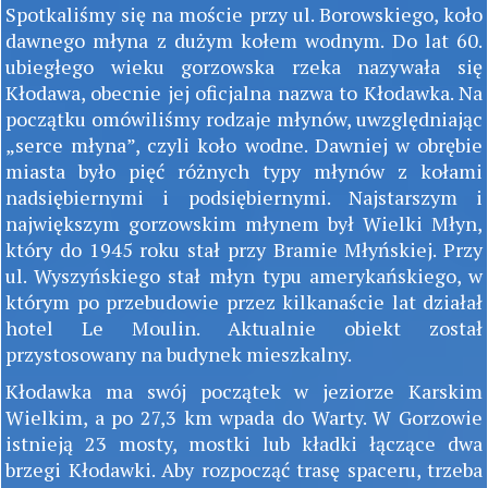
Spotkaliśmy się na moście przy ul. Borowskiego, koło
dawnego młyna z dużym kołem wodnym. Do lat 60.
ubiegłego wieku gorzowska rzeka nazywała się
Kłodawa, obecnie jej oficjalna nazwa to Kłodawka. Na
początku omówiliśmy rodzaje młynów, uwzględniając
„serce młyna”, czyli koło wodne. Dawniej w obrębie
miasta było pięć różnych typy młynów z kołami
nadsiębiernymi i podsiębiernymi. Najstarszym i
największym gorzowskim młynem był Wielki Młyn,
który do 1945 roku stał przy Bramie Młyńskiej. Przy
ul. Wyszyńskiego stał młyn typu amerykańskiego, w
którym po przebudowie przez kilkanaście lat działał
hotel Le Moulin. Aktualnie obiekt został
przystosowany na budynek mieszkalny.
Kłodawka ma swój początek w jeziorze Karskim
Wielkim, a po 27,3 km wpada do Warty. W Gorzowie
istnieją 23 mosty, mostki lub kładki łączące dwa
brzegi Kłodawki. Aby rozpocząć trasę spaceru, trzeba