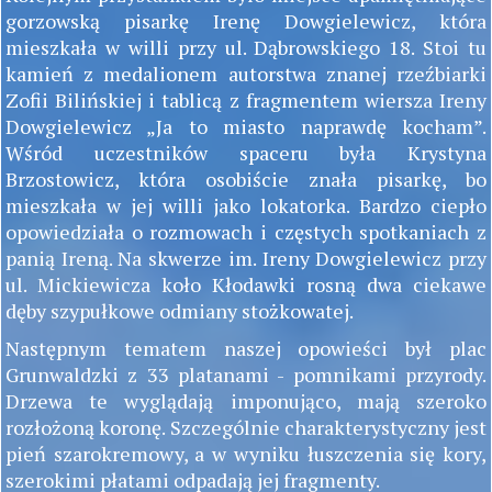
gorzowską pisarkę Irenę Dowgielewicz, która
mieszkała w willi przy ul. Dąbrowskiego 18. Stoi tu
kamień z medalionem autorstwa znanej rzeźbiarki
Zofii Bilińskiej i tablicą z fragmentem wiersza Ireny
Dowgielewicz „Ja to miasto naprawdę kocham”.
Wśród uczestników spaceru była Krystyna
Brzostowicz, która osobiście znała pisarkę, bo
mieszkała w jej willi jako lokatorka. Bardzo ciepło
opowiedziała o rozmowach i częstych spotkaniach z
panią Ireną. Na skwerze im. Ireny Dowgielewicz przy
ul. Mickiewicza koło Kłodawki rosną dwa ciekawe
dęby szypułkowe odmiany stożkowatej.
Następnym tematem naszej opowieści był plac
Grunwaldzki z 33 platanami - pomnikami przyrody.
Drzewa te wyglądają imponująco, mają szeroko
rozłożoną koronę. Szczególnie charakterystyczny jest
pień szarokremowy, a w wyniku łuszczenia się kory,
szerokimi płatami odpadają jej fragmenty.