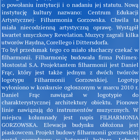
o powołaniu instytucji i o nadaniu jej statutu. Nową
instytucję kultury nazwano: Centrum Edukacji
Artystycznej- Filharmonia Gorzowska. Chwila ta
miała niecodzienną artystyczną oprawę. Wystąpił
kwartet smyczkowy Revelation. Muzycy zagrali kilka
utworów Haydna, Corellego i Dittersdorfa.
To był przedsmak tego co miało słuchaczy czekać w
filharmonii. Filharmonię budowała firma Polimex-
Mostostal S.A. Projektantem filharmonii jest Daniel
Frąc, który jest także jednym z dwóch twórców
logotypu Filharmonii Gorzowskiej. Logotyp
wyłoniono w konkursie ogłoszonym w marcu 2010 r.
Daniel Frąc nawiązał w logotypie do
charakterystycznej architektury obiektu. Pionowe
linie nawiązują do instrumentów muzycznych. W
miejscu kolumnady jest napis FILHARMONIA
GORZOWSKA. Elewacja budynku obłożona jest
piaskowcem. Projekt budowy filharmonii gorzowskiej
został nagrodzony w kategorii kultura „Lubuski