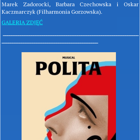
Marek Zadorocki, Barbara Czechowska i Oskar
Kaczmarczyk (Filharmonia Gorzowska).
GALERIA ZDJĘĆ
______________________________________________________________
____________________________________________