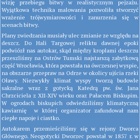
wizję przebiegu bitwy w realistycznym pejzażu.
Wyjątkowa technika malowania pozwoliła stworzyć
wrażenie trójwymiarowości i zanurzenia się w
scenach bitwy.
Plany zwiedzania musiały ulec zmianie ze względu na
deszcz. Do Hali Targowej reliktu dawnej epoki
podwiózł nas autokar, skąd między kroplami deszczu
przeszliśmy na Ostrów Tumski najstarszą zabytkową
część Wrocławia, która powstała na ówczesnej wyspie,
na obszarze przepraw na Odrze w okolicy ujścia rzeki
Oławy. Niezwykły klimat wyspy tworzą budowle
sakralne wraz z gotycką Katedrą pw. św. Jana
Chrzciciela z XII-XIV wieku oraz Pałacem Biskupim.
W ogrodach biskupich odwiedziliśmy klimatyczną
kawiarnię w której organizator zafundował nam
ciepłe napoje i ciastko.
Autokarem przemieściliśmy się w rejony Dworca
Głównego. Neogotycki Dworzec powstał w 1857 r. w