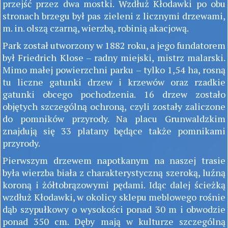
przejść przez dwa mostki. Wzdłuż Kłodawki po obu
stronach brzegu był pas zieleni z licznymi drzewami,
m. in. olszą czarną, wierzbą, robinią akacjową.
Park został utworzony w 1882 roku, a jego fundatorem
był Friedrich Klose – radny miejski, mistrz malarski.
Mimo małej powierzchni parku – tylko 1,54 ha, rosną
tu liczne gatunki drzew i krzewów oraz rzadkie
gatunki obcego pochodzenia. 16 drzew zostało
objętych szczególną ochroną, czyli zostały zaliczone
do pomników przyrody. Na placu Grunwaldzkim
znajdują się 33 platany będące także pomnikami
przyrody.
Pierwszym drzewem napotkanym na naszej trasie
była wierzba biała z charakterystyczną szeroką, luźną
koroną i żółtobrązowymi pędami. Idąc dalej ścieżką
wzdłuż Kłodawki, w okolicy sklepu meblowego rośnie
dąb szypułkowy o wysokości ponad 30 m i obwodzie
ponad 350 cm. Dęby mają w kulturze szczególną