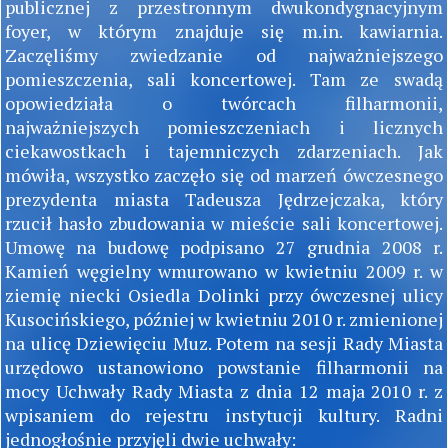
publicznej z przestronnym dwukondygnacyjnym
foyer, w którym znajduje się m.in. kawiarnia.
Zaczęliśmy zwiedzanie od najważniejszego
pomieszczenia, sali koncertowej. Tam ze swadą
opowiedziała o twórcach filharmonii,
najważniejszych pomieszczeniach i licznych
ciekawostkach i tajemniczych zdarzeniach. Jak
mówiła, wszystko zaczęło się od marzeń ówczesnego
prezydenta miasta Tadeusza Jędrzejczaka, który
rzucił hasło zbudowania w mieście sali koncertowej.
Umowę na budowę podpisano 27 grudnia 2008 r.
Kamień węgielny wmurowano w kwietniu 2009 r. w
ziemię niecki Osiedla Dolinki przy ówczesnej ulicy
Kusocińskiego, później w kwietniu 2010 r. zmienionej
na ulicę Dziewięciu Muz. Potem na sesji Rady Miasta
urzędowo ustanowiono powstanie filharmonii na
mocy Uchwały Rady Miasta z dnia 12 maja 2010 r. z
wpisaniem do rejestru instytucji kultury. Radni
jednogłośnie przyjęli dwie uchwały: