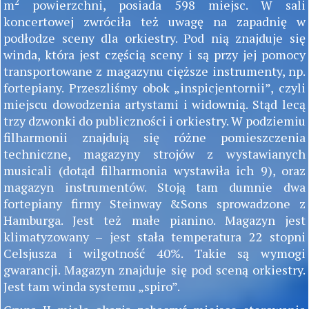
2
m
powierzchni, posiada 598 miejsc. W sali
koncertowej zwróciła też uwagę na zapadnię w
podłodze sceny dla orkiestry. Pod nią znajduje się
winda, która jest częścią sceny i są przy jej pomocy
transportowane z magazynu cięższe instrumenty, np.
fortepiany. Przeszliśmy obok „inspicjentornii”, czyli
miejscu dowodzenia artystami i widownią. Stąd lecą
trzy dzwonki do publiczności i orkiestry. W podziemiu
filharmonii znajdują się różne pomieszczenia
techniczne, magazyny strojów z wystawianych
musicali (dotąd filharmonia wystawiła ich 9), oraz
magazyn instrumentów. Stoją tam dumnie dwa
fortepiany firmy Steinway &Sons sprowadzone z
Hamburga. Jest też małe pianino. Magazyn jest
klimatyzowany – jest stała temperatura 22 stopni
Celsjusza i wilgotność 40%. Takie są wymogi
gwarancji. Magazyn znajduje się pod sceną orkiestry.
Jest tam winda systemu „spiro”.