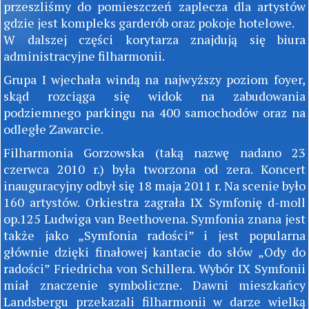
przeszliśmy do pomieszczeń zaplecza dla artystów
gdzie jest kompleks garderób oraz pokoje hotelowe.
W dalszej części korytarza znajdują się biura
administracyjne filharmonii.
Grupa I wjechała windą na najwyższy poziom foyer,
skąd rozciąga się widok na zabudowania
podziemnego parkingu na 400 samochodów oraz na
odległe Zawarcie.
Filharmonia Gorzowska (taką nazwę nadano 23
czerwca 2010 r.) była tworzona od zera. Koncert
inauguracyjny odbył się 18 maja 2011 r. Na scenie było
160 artystów. Orkiestra zagrała IX Symfonię d-moll
op.125 Ludwiga van Beethovena. Symfonia znana jest
także jako „Symfonia radości” i jest popularna
głównie dzięki finałowej kantacie do słów „Ody do
radości” Friedricha von Schillera. Wybór IX Symfonii
miał znaczenie symboliczne. Dawni mieszkańcy
Landsbergu przekazali filharmonii w darze wielką