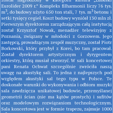
Eurolider 2009 r.” Kompleks filharmonii liczy 76 tys.
3
3
m
, do budowy użyto 650 ton stali, 7 tys. m
betonu i
setki tysięcy cegieł. Koszt budowy wyniósł 130 mln zł.
Pierwszym dyrektorem zarządzającym całą instytucją
został Krzysztof Nowak, menadżer telewizyjny z
Poznania, związany w młodości z Gorzowem. Jego
zastępcą, prowadzącym zespół muzyczny, został Piotr
Borkowski, który przybył z Korei, bo tam pracował.
Został dyrektorem artystycznym i dyrygentem
orkiestry, którą musiał stworzyć. W sali koncertowej
pani Renata Ochwat szczególnie zwróciła naszą
uwagę na akustykę sali. To jedna z najlepszych pod
względem akustyki sal tego typu w Polsce. Te
doskonałe warunki do wykonywania i odbioru muzyki
sala zawdzięcza unikatowej budowie, przemyślanej
geometrii ścian (nie ma kątów prostych) i sufitów
oraz modelowym rozwiązaniom technologicznym.
Sala koncertowa jest w formie trapezu, zajmuje 1000