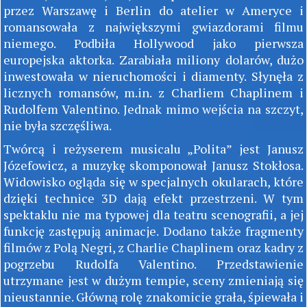
przez Warszawę i Berlin do atelier w Ameryce i
romansowała z największymi gwiazdorami filmu
niemego. Podbiła Hollywood jako pierwsza
europejska aktorka. Zarabiała miliony dolarów, dużo
inwestowała w nieruchomości i diamenty. Słynęła z
licznych romansów, m.in. z Charliem Chaplinem i
Rudolfem Valentino. Jednak mimo wejścia na szczyt,
nie była szczęśliwa.
Twórcą i reżyserem musicalu „Polita” jest Janusz
Józefowicz, a muzykę skomponował Janusz Stokłosa.
Widowisko ogląda się w specjalnych okularach, które
dzięki technice 3D dają efekt przestrzeni. W tym
spektaklu nie ma typowej dla teatru scenografii, a jej
funkcję zastępują animacje. Dodano także fragmenty
filmów z Polą Negri, z Charlie Chaplinem oraz kadry z
pogrzebu Rudolfa Valentino. Przedstawienie
utrzymane jest w dużym tempie, sceny zmieniają się
nieustannie. Główną rolę znakomicie grała, śpiewała i