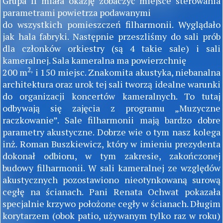
Grupa II miała okazję zobaczyć miejsce sterowania
parametrami powietrza podawanymi
do wszystkich pomieszczeń filharmonii. Wyglądało
jak hala fabryki. Następnie przeszliśmy do sali prób
dla członków orkiestry (są 4 takie sale) i sali
kameralnej. Sala kameralna ma powierzchnię
2,
200 m
i 150 miejsc. Znakomita akustyka, niebanalna
architektura oraz urok tej sali tworzą idealne warunki
do organizacji koncertów kameralnych. To tutaj
odbywają się zajęcia z programu „Muzyczne
raczkowanie”. Sale filharmonii mają bardzo dobre
parametry akustyczne. Dobrze wie o tym nasz kolega
inż. Roman Buszkiewicz, który w imieniu prezydenta
dokonał odbioru, w tym zakresie, zakończonej
budowy filharmonii. W sali kameralnej ze względów
akustycznych pozostawiono nieotynkowaną surową
cegłę na ścianach. Pani Renata Ochwat pokazała
specjalnie krzywo położone cegły w ścianach. Długim
korytarzem (obok patio, używanym tylko raz w roku)