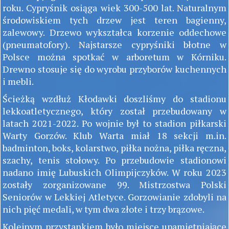
roku. Cypryśnik osiąga wiek 300-500 lat. Naturalnym
środowiskiem tych drzew jest teren bagienny,
zalewowy. Drzewo wykształca korzenie oddechowe
(pneumatofory). Najstarsze cypryśniki błotne w
Polsce można spotkać w arboretum w Kórniku.
Drewno stosuje się do wyrobu przyborów kuchennych
i mebli.
Ścieżką wzdłuż Kłodawki doszliśmy do stadionu
lekkoatletycznego, który został przebudowany w
latach 2021-2022. Po wojnie był to stadion piłkarski
Warty Gorzów. Klub Warta miał 18 sekcji m.in.
badminton, boks, kolarstwo, piłka nożna, piłka ręczna,
szachy, tenis stołowy. Po przebudowie stadionowi
nadano imię Lubuskich Olimpijczyków. W roku 2023
zostały zorganizowane 99. Mistrzostwa Polski
Seniorów w Lekkiej Atletyce. Gorzowianie zdobyli na
nich pięć medali, w tym dwa złote i trzy brązowe.
Kolejnym przystankiem było miejsce upamiętniające