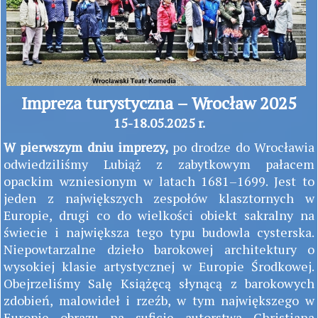
Impreza turystyczna – Wrocław 2025
15-18.05.2025 r.
W pierwszym dniu imprezy,
po drodze do Wrocławia
odwiedziliśmy Lubiąż z zabytkowym pałacem
opackim wzniesionym w latach 1681–1699. Jest to
jeden z największych zespołów klasztornych w
Europie, drugi co do wielkości obiekt sakralny na
świecie i największa tego typu budowla cysterska.
Niepowtarzalne dzieło barokowej architektury o
wysokiej klasie artystycznej w Europie Środkowej.
Obejrzeliśmy Salę Książęcą słynącą z barokowych
zdobień, malowideł i rzeźb, w tym największego w
Europie obrazu na suficie autorstwa Christiana