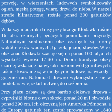
pozycję, w wierzeniach ludowych symbolizowały
ogień, męską potęgę, wiarę, drzwi do nieba. W naszej
strefie klimatycznej rośnie ponad 200 gatunków
dębów.
W dalszym odcinku trasy przy brzegu Kłodawki rośnie
16 olsz czarnych, będących pomnikami przyrody.
Naturalnym siedliskiem olsz czarnych są tereny
wokół cieków wodnych, tj. rzek, jezior, stawów. Wiek
olsz znad Kłodawki szacuje się na ponad 100 lat, a ich
wysokość wynosi 17-30 m. Dobra kondycja olszy
czarnej wskazuje na wysoki poziom wód gruntowych.
Liście stosowane są w medycynie ludowej na wrzody i
gojenie ran. Natomiast drewno wykorzystuje się w
modelarstwie, szkutnictwie, do rzeźbienia.
Przy placu zabaw są dwa bardzo ciekawe drzewa -
cypryśniki błotne o wysokości ponad 20 m i obwodzie
ponad 290 cm. Ich ojczyzną jest Ameryka Północna, a
do Europy gatunek ten został sprowadzony w 1640