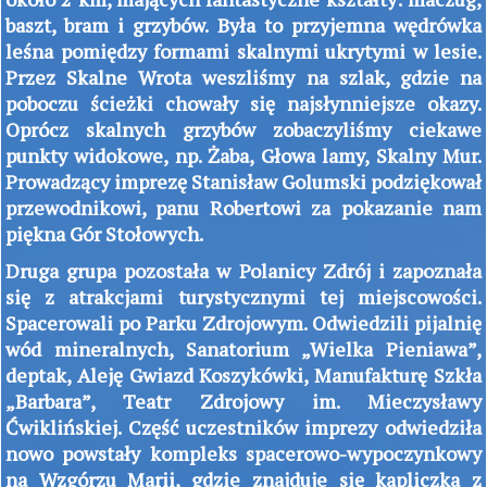
baszt, bram i grzybów. Była to przyjemna wędrówka
leśna pomiędzy formami skalnymi ukrytymi w lesie.
Przez Skalne Wrota weszliśmy na szlak, gdzie na
poboczu ścieżki chowały się najsłynniejsze okazy.
Oprócz skalnych grzybów zobaczyliśmy ciekawe
punkty widokowe, np. Żaba, Głowa lamy, Skalny Mur.
Prowadzący imprezę Stanisław Golumski podziękował
przewodnikowi, panu Robertowi za pokazanie nam
piękna Gór Stołowych.
Druga grupa pozostała w Polanicy Zdrój i zapoznała
się z atrakcjami turystycznymi tej miejscowości.
Spacerowali po Parku Zdrojowym. Odwiedzili pijalnię
wód mineralnych, Sanatorium „Wielka Pieniawa”,
deptak, Aleję Gwiazd Koszykówki, Manufakturę Szkła
„Barbara”, Teatr Zdrojowy im. Mieczysławy
Ćwiklińskiej. Część uczestników imprezy odwiedziła
nowo powstały kompleks spacerowo-wypoczynkowy
na Wzgórzu Marii, gdzie znajduje się kapliczka z