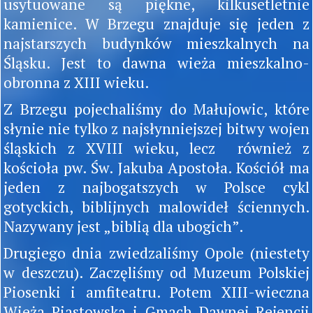
usytuowane są piękne, kilkusetletnie
kamienice. W Brzegu znajduje się jeden z
najstarszych budynków mieszkalnych na
Śląsku. Jest to dawna wieża mieszkalno-
obronna z XIII wieku.
Z Brzegu pojechaliśmy do Małujowic, które
słynie nie tylko z najsłynniejszej bitwy wojen
śląskich z XVIII wieku, lecz również z
kościoła pw. Św. Jakuba Apostoła. Kościół ma
jeden z najbogatszych w Polsce cykl
gotyckich, biblijnych malowideł ściennych.
Nazywany jest „biblią dla ubogich”.
Drugiego dnia zwiedzaliśmy Opole (niestety
w deszczu). Zaczęliśmy od Muzeum Polskiej
Piosenki i amfiteatru. Potem XIII-wieczna
Wieża Piastowska i Gmach Dawnej Rejencji