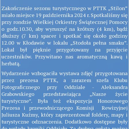
Zakończenie sezonu turystycznego w PTTK „Stilon”
miało miejsce 19 października 2024 r. Spotkaliśmy się
przy rondzie Wielkiej Orkiestry Świątecznej Pomocy
o godz.10.30, aby wyruszyć na krótszy (4 km), bądź
dłuższy (7 km) spacer i spotkać się około godziny
12.00 w Kłodawie w lokalu „Stodoła pełna smaku”.
Lokal był pięknie przygotowany na przyjęcie
uczestników. Przywitano nas aromatyczną kawą i
herbatą.
Wydarzenie wzbogaciła wystawa zdjęć przygotowana
przez prezesa PTTK, a zarazem szefa Klubu
Fotograficznego przy Oddziale - Aleksandra
Grabowskiego przedstawiająca „Nasze życie
turystyczne”. Była też ekspozycja Honorowego
Prezesa i przewodniczącego Komisji Rewizyjnej
Juliusza Kuźmy, który zaprezentował foldery, mapy i
turystyczne odznaczenia. Dodatkowo dostępne były
do wglądu kroniki Oddziału. Za drobną opłatą można