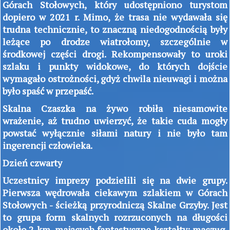
Górach Stołowych, który udostępniono turystom
dopiero w 2021 r. Mimo, że trasa nie wydawała się
trudna technicznie, to znaczną niedogodnością były
leżące po drodze wiatrołomy, szczególnie w
środkowej części drogi. Rekompensowały to uroki
szlaku i punkty widokowe, do których dojście
wymagało ostrożności, gdyż chwila nieuwagi i można
było spaść w przepaść.
Skalna Czaszka na żywo robiła niesamowite
wrażenie, aż trudno uwierzyć, że takie cuda mogły
powstać wyłącznie siłami natury i nie było tam
ingerencji człowieka.
Dzień czwarty
Uczestnicy imprezy podzielili się na dwie grupy.
Pierwsza wędrowała ciekawym szlakiem w Górach
Stołowych - ścieżką przyrodniczą Skalne Grzyby. Jest
to grupa form skalnych rozrzuconych na długości
około 2 km, mających fantastyczne kształty: maczug,