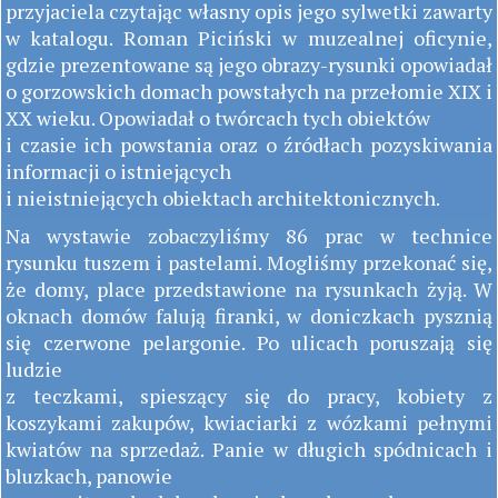
przyjaciela czytając własny opis jego sylwetki zawarty
w katalogu. Roman Piciński w muzealnej oficynie,
gdzie prezentowane są jego obrazy-rysunki opowiadał
o gorzowskich domach powstałych na przełomie XIX i
XX wieku. Opowiadał o twórcach tych obiektów
i czasie ich powstania oraz o źródłach pozyskiwania
informacji o istniejących
i nieistniejących obiektach architektonicznych.
Na wystawie zobaczyliśmy 86 prac w technice
rysunku tuszem i pastelami. Mogliśmy przekonać się,
że domy, place przedstawione na rysunkach żyją. W
oknach domów falują firanki, w doniczkach pysznią
się czerwone pelargonie. Po ulicach poruszają się
ludzie
z teczkami, spieszący się do pracy, kobiety z
koszykami zakupów, kwiaciarki z wózkami pełnymi
kwiatów na sprzedaż. Panie w długich spódnicach i
bluzkach, panowie