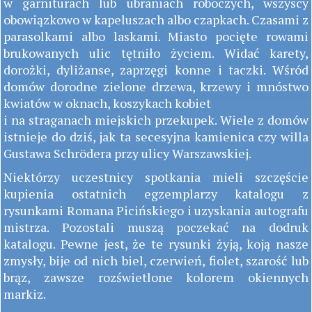
w garniturach lub ubraniach roboczych, wszyscy
obowiązkowo w kapeluszach albo czapkach. Czasami z
parasolkami albo laskami. Miasto pocięte rowami
brukowanych ulic tętniło życiem. Widać karety,
dorożki, dyliżanse, zaprzęgi konne i taczki. Wśród
domów dorodne zielone drzewa, krzewy i mnóstwo
kwiatów w oknach, koszykach kobiet
i na straganach miejskich przekupek. Wiele z domów
istnieje do dziś, jak ta secesyjna kamienica czy willa
Gustawa Schrödera przy ulicy Warszawskiej.
Niektórzy uczestnicy spotkania mieli szczęście
kupienia ostatnich egzemplarzy katalogu z
rysunkami Romana Picińskiego i uzyskania autografu
mistrza. Pozostali muszą poczekać na dodruk
katalogu. Pewne jest, że te rysunki żyją, koją nasze
zmysły, bije od nich biel, czerwień, fiolet, szarość lub
brąz, zawsze rozświetlone kolorem okiennych
markiz.