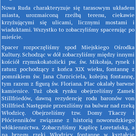
Nowa Ruda charakteryzuje się tarasowym układem
miasta, urozmaiconą rzeźbą terenu, ciekawie
krzyżującymi się ulicami, licznymi mostami i
wiaduktami. Wszystko to zobaczyliśmy spacerując po
mieście.
Spacer rozpoczęliśmy spod Miejskiego Ośrodka
Kultury. Schodząc w dół zobaczyliśmy między innymi
kościół rzymskokatolicki pw. św. Mikołaja, rynek i
ratusz pochodzący z końca XIX wieku, fontannę z
pomnikiem św. Jana Chrzciciela, kolejną fontannę,
tym razem z figurą św. Floriana. Plac okalały barwne
kamienice. Tuż obok rynku obejrzeliśmy Zamek
Stillfriedów, dawną rezydencję rodu baronów von
Stillfried. Następnie przeszliśmy na bulwar nad rzeką
Włodzicę. Obejrzeliśmy tzw. Domy Tkaczy i
Płócienników związane z historią noworudzkiego
włókiennictwa. Zobaczyliśmy Kaplicę Loretańską, a
na brzegu rzeki Włodzicy fontannę w kształcie