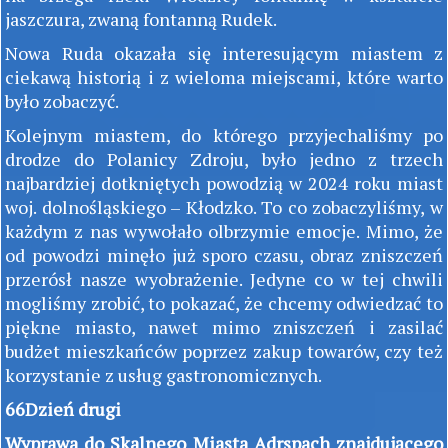
jaszczura, zwaną fontanną Rudek.
Nowa Ruda okazała się interesującym miastem z
ciekawą historią i z wieloma miejscami, które warto
było zobaczyć.
Kolejnym miastem, do którego przyjechaliśmy po
drodze do Polanicy Zdroju, było jedno z trzech
najbardziej dotkniętych powodzią w 2024 roku miast
woj. dolnośląskiego – Kłodzko. To co zobaczyliśmy, w
każdym z nas wywołało olbrzymie emocje. Mimo, że
od powodzi minęło już sporo czasu, obraz zniszczeń
przerósł nasze wyobrażenie. Jedyne co w tej chwili
mogliśmy zrobić, to pokazać, że chcemy odwiedzać to
piękne miasto, nawet mimo zniszczeń i zasilać
budżet mieszkańców poprzez zakup towarów, czy też
korzystanie z usług gastronomicznych.
66Dzień drugi
Wyprawa
do Skalnego Miasta Adrspach znajdującego