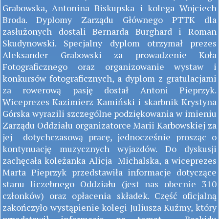
Grabowska, Antonina Biskupska i kolega Wojciech
Broda. Dyplomy Zarządu Głównego PTTK dla
zasłużonych dostali Bernarda Burghard i Roman
Skudynowski. Specjalny dyplom otrzymał prezes
Aleksander Grabowski za prowadzenie Koła
Fotograficznego oraz organizowanie wystaw i
konkursów fotograficznych, a dyplom z gratulacjami
za rowerową pasję dostał Antoni Pieprzyk.
Wiceprezes Kazimierz Kamiński i skarbnik Krystyna
Górska wyrazili szczególne podziękowania w imieniu
Zarządu Oddziału organizatorce Marii Karbowskiej za
jej dotychczasową pracę, jednocześnie prosząc o
kontynuację muzycznych wyjazdów. Do dyskusji
zachęcała koleżanka Alicja Michalska, a wiceprezes
Marta Pieprzyk przedstawiła informacje dotyczące
stanu liczebnego Oddziału (jest nas obecnie 310
członków) oraz opłacenia składek. Część oficjalną
zakończyło wystąpienie kolegi Juliusza Kuźmy, który