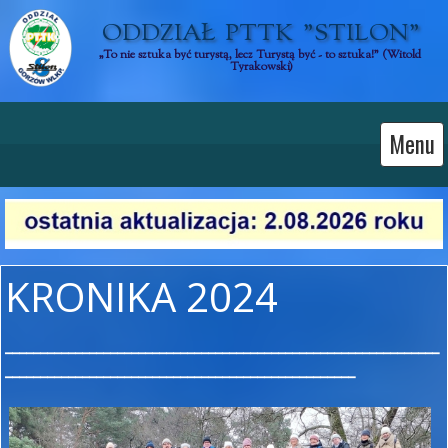
ODDZIAŁ  PTTK  "STILON"
„To nie sztuka być turystą, lecz Turystą być - to sztuka!” (Witold 
Tyrakowski)
Menu
KRONIKA 2024
______________________________________________________________
__________________________________________________