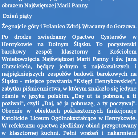
obrazem
Najświętszej Marii Panny.
Dzień piąty
Żegnajcie góry i Polanico Zdrój. Wracamy do Gorzowa.
Po drodze zwiedzamy Opactwo Cystersów w
Henrykowie na Dolnym Śląsku. To pocysterski
barokowy zespół klasztorny z Kościołem
Wniebowzięcia Najświętszej Marii Panny i św. Jana
Chrzciciela, będący jednym z najokazalszych i
najpiękniejszych zespołów budowli barokowych na
Śląsku - miejsce powstania ”Księgi Henrykowskiej”,
zabytku piśmiennictwa, w którym znalazło się jedyne
zdanie w języku polskim. „Day ut ia pobrusa, a ti
poziwai”, czyli „Daj, ać ja pobruszę, a ty poczywaj”.
Obecnie w obiektach poklasztornych funkcjonuje
Katolickie Liceum Ogólnokształcące w Henrykowie.
W refektarzu opactwa zjedliśmy obiad przygotowany
w klasztornej kuchni. Pełni wrażeń i nakarmieni