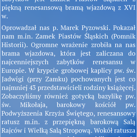
piękną renesansową bramą wjazdową z XVI
w.
Oprowadzał nas p. Marek Pyzowski. Pokazał
nam m.in. Zamek Piastów Śląskich (Pomnik
Historii). Ogromne wrażenie zrobiła na nas
brama wjazdowa, która jest zaliczana do
najcenniejszych zabytków renesansu w
Europie. W krypcie grobowej kaplicy pw. św.
Jadwigi (przy Zamku) pochowanych jest co
najmniej 43 przedstawicieli rodziny książęcej.
Zobaczyliśmy również gotycką bazylikę pw.
św. Mikołaja, barokowy kościół pw.
Podwyższenia Krzyża Świętego, renesansowy
ratusz m.in. z przepiękną barokową Salą
Rajców i Wielką Salą Stropową. Wokół ratusza